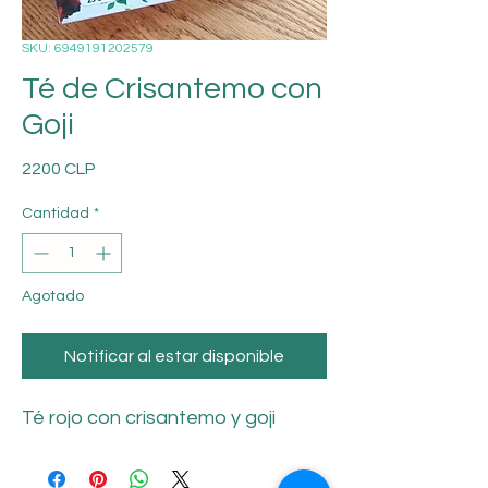
SKU: 6949191202579
Té de Crisantemo con
Goji
Precio
2200 CLP
Cantidad
*
Agotado
Notificar al estar disponible
Té rojo con crisantemo y goji