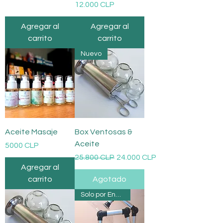
Precio
12.000 CLP
Agregar al
Agregar al
carrito
carrito
Nuevo
Aceite Masaje
Box Ventosas &
Aceite
Precio
5000 CLP
Precio
Precio de oferta
25.800 CLP
24.000 CLP
Agregar al
carrito
Agotado
Solo por Encargo