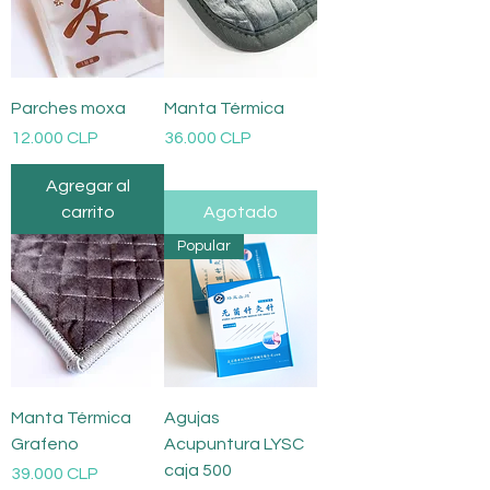
Parches moxa
Manta Térmica
Precio
Precio
12.000 CLP
36.000 CLP
Agregar al
carrito
Agotado
Popular
Manta Térmica
Agujas
Grafeno
Acupuntura LYSC
caja 500
Precio
39.000 CLP