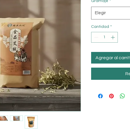
Gramaje
*
Elegir
Cantidad
*
Agregar al carri
Re