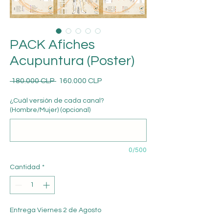
PACK Afiches
Acupuntura (Poster)
Precio
Precio
 180.000 CLP 
160.000 CLP
de
oferta
¿Cuál versión de cada canal?
(Hombre/Mujer) (opcional)
0/500
Cantidad
*
Entrega Viernes 2 de Agosto